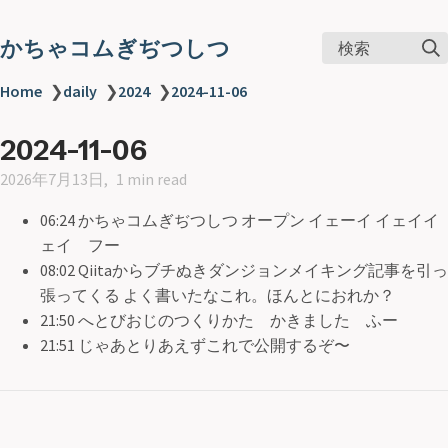
かちゃコムぎぢつしつ
検索
Home
❯
daily
❯
2024
❯
2024-11-06
2024-11-06
2026年7月13日
1 min read
06:24 かちゃコムぎぢつしつ オープン イェーイ イェイイ
ェイ フー
08:02 Qiitaからブチぬきダンジョンメイキング記事を引っ
張ってくる よく書いたなこれ。ほんとにおれか？
21:50 へとびおじのつくりかた かきました ふー
21:51 じゃあとりあえずこれで公開するぞ〜